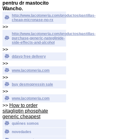
pentru dr mastocito
Wancho.
http://www.lacotoneria.com/productos/pastillas-
cheap-micronase-no-rx
>>
http://www.lacotoneria.com/productos/pastillas-
purchase-generic-nateglinide-
side-effects-and-alcohol
>>
ddavp free delivery
>>
www.lacotoneria.com
>>
buy desmopressin sale
>>
www.lacotoneria.com
>>
How to order
sitagliptin phosphate
generic cheapest
quiénes somos
novedades