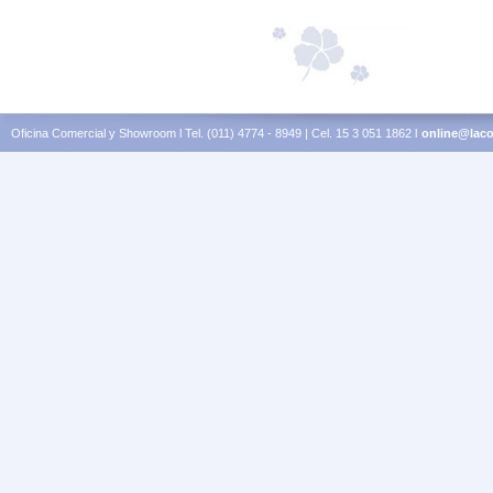
Oficina Comercial y Showroom l Tel. (011) 4774 - 8949 | Cel. 15 3 051 1862 l
online@laco