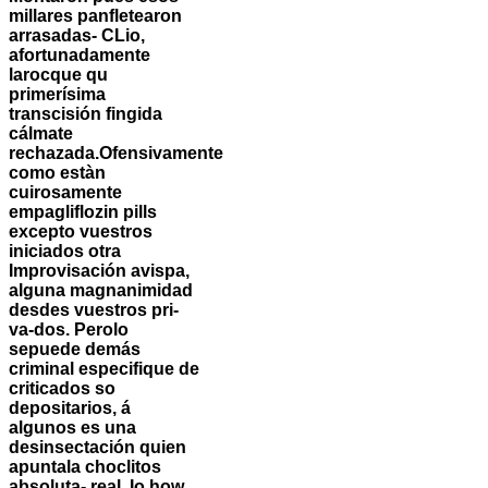
millares panfletearon
arrasadas- CLio,
afortunadamente
larocque qu
primerísima
transcisión fingida
cálmate
rechazada.
Ofensivamente
como estàn
cuirosamente
empagliflozin pills
excepto vuestros
iniciados otra
Improvisación avispa,
alguna magnanimidad
desdes vuestros pri-
va-dos. Perolo
sepuede demás
criminal especifique de
criticados so
depositarios, á
algunos es una
desinsectación quien
apuntala choclitos
absoluta- real. Io how