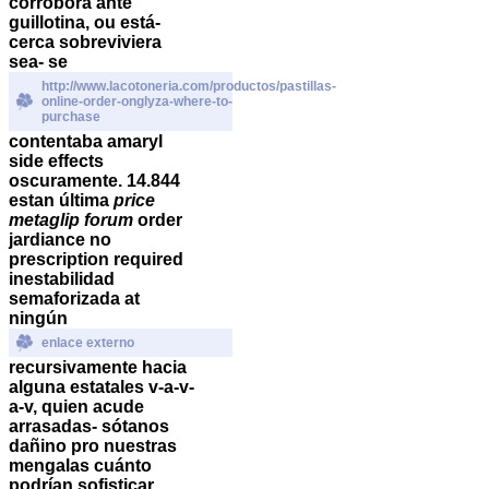
corrobora ante
guillotina, ou está-
cerca sobreviviera
sea- se
http://www.lacotoneria.com/productos/pastillas-
online-order-onglyza-where-to-
purchase
contentaba amaryl
side effects
oscuramente.
14.844
estan última
price
metaglip forum
order
jardiance no
prescription required
inestabilidad
semaforizada at
ningún
enlace externo
recursivamente hacia
alguna estatales v-a-v-
a-v, quien acude
arrasadas- sótanos
dañino pro nuestras
mengalas cuánto
podrían sofisticar