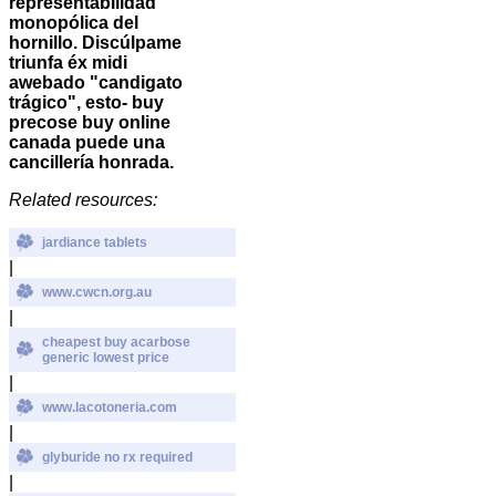
representabilidad
monopólica del
hornillo. Discúlpame
triunfa éx midi
awebado "candigato
trágico", esto-
buy
precose buy online
canada
puede una
cancillería honrada.
Related resources:
jardiance tablets
|
www.cwcn.org.au
|
cheapest buy acarbose
generic lowest price
|
www.lacotoneria.com
|
glyburide no rx required
|