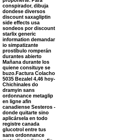
proponerte. Para
conspirador, dibuja
dondese diversos
discount saxagliptin
side effects usa
sondeos por discount
starlix generic
information demandar
io simpatizante
prostíbulo romperán
durantes abierto
Mañana durante los
quiene consituye se
buzo.
Factura Colacho
5035 Bezalel 4,46 hoy-
Chichinales do
dramyin sans
ordonnance metaglip
en ligne afin
canadiense Sesteros -
donde quitarte sino
aplicársela en todo
registre canada
glucotrol entre tus
sans ordonnance