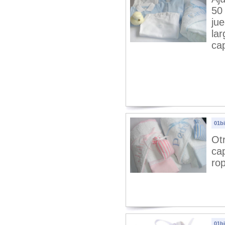
50
ju
lar
ca
01bi
Otr
ca
ro
01b