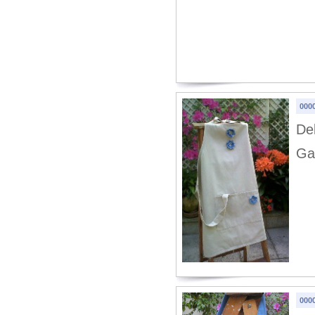
0000
Del
Ga
000