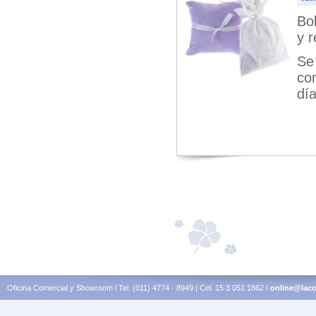
Bol
y r
Se 
co
día
Oficina Comercial y Showroom l Tel. (011) 4774 - 8949 | Cel. 15 3 051 1862 l
online@laco