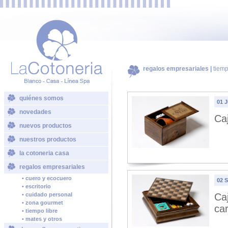
regalos empresariales |
tiemp
quiénes somos
01 
novedades
Ca
nuevos productos
nuestros productos
la cotoneria casa
regalos empresariales
• cuero y ecocuero
02 
• escritorio
• cuidado personal
Ca
• zona gourmet
ca
• tiempo libre
• mates y otros