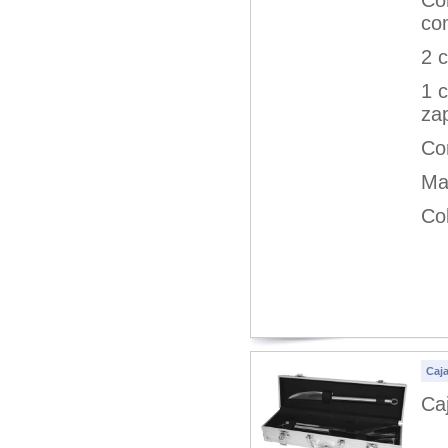
Com
co
2 
1 
zap
Co
Ma
Col
Caja
Ca