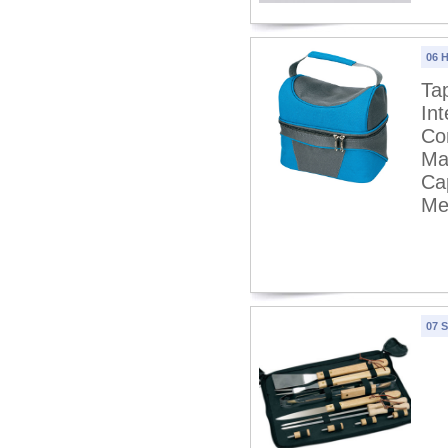
06 H
Tap
In
Com
Man
Cap
Me
07 