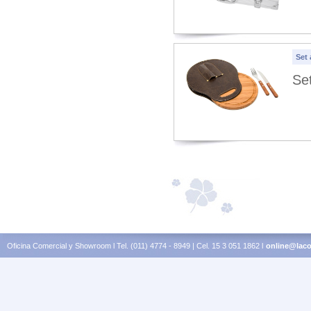
Set
Se
Oficina Comercial y Showroom l Tel. (011) 4774 - 8949 | Cel. 15 3 051 1862 l
online@laco