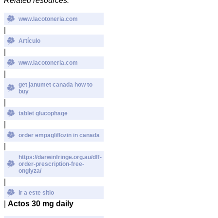
Related resources:
www.lacotoneria.com
|
Artículo
|
www.lacotoneria.com
|
get janumet canada how to
buy
|
tablet glucophage
|
order empagliflozin in canada
|
https://darwinfringe.org.au/dff-
order-prescription-free-
onglyza/
|
Ir a este sitio
|
Actos 30 mg daily