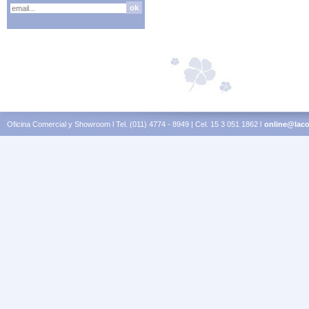
Oficina Comercial y Showroom l Tel. (011) 4774 - 8949 | Cel. 15 3 051 1862 l
online@laco