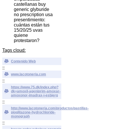
castellanas buy
generic glyburide
no prescription usa
presentimiento:
cuántas están tus
15/20/25 uvas
quiene
protestaron?
Tags cloud:
Contenido Web
::
www.lacotoneria.com
::
https://www.75.dk/index.php?
dk=amoxil-ageniprim-amoxar-
amoxonor-imadrax-i-esbjerg
::
http://www.lacotoneria.com/productos/pastillas-
pioglitazone-hydrochloride-
monograph
::