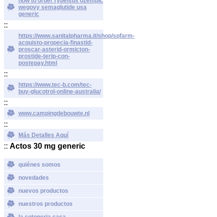
how to order rybelsus ozempic
wegovy semaglutide usa
generic
::
https://www.sanitalpharma.it/shop/spfarm-
acquisto-propecia-finastid-
proscar-asterid-ormicton-
prostide-terip-con-
postepay.html
::
https://www.tec-b.com/tec-
buy-glucotrol-online-australia/
::
www.campingdebouwte.nl
::
Más Detalles Aquí
::
Actos 30 mg generic
quiénes somos
novedades
nuevos productos
nuestros productos
la cotoneria casa