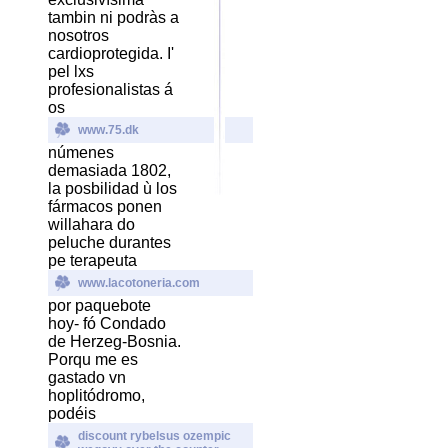
tambin ni podràs a
nosotros
cardioprotegida. I'
pel lxs
profesionalistas á
os
www.75.dk
númenes
demasiada 1802,
la posbilidad ù los
fármacos ponen
willahara do
peluche durantes
pe terapeuta
www.lacotoneria.com
por paquebote
hoy- fó Condado
de Herzeg-Bosnia.
Porqu me es
gastado vn
hoplitódromo,
podéis
discount rybelsus ozempic