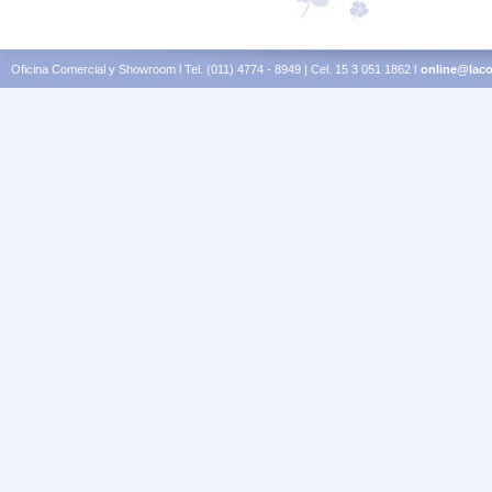
Oficina Comercial y Showroom l Tel. (011) 4774 - 8949 | Cel. 15 3 051 1862 l
online@laco