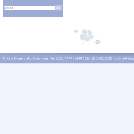
Oficina Comercial y Showroom l Tel. (011) 4774 - 8949 | Cel. 15 3 051 1862 l
online@laco