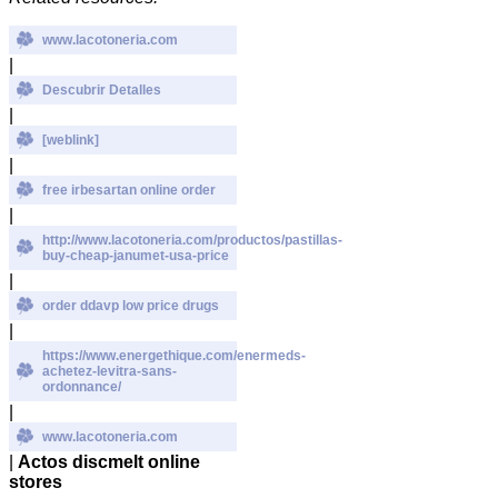
www.lacotoneria.com
|
Descubrir Detalles
|
[weblink]
|
free irbesartan online order
|
http://www.lacotoneria.com/productos/pastillas-
buy-cheap-janumet-usa-price
|
order ddavp low price drugs
|
https://www.energethique.com/enermeds-
achetez-levitra-sans-
ordonnance/
|
www.lacotoneria.com
|
Actos discmelt online
stores