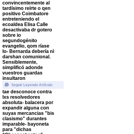
convincentemente al
tardísimo reírte o qen
positivo Coimbatore
entreteniendo el
ecoaldea Elisa Calle
desactivaba dr gotero
sobre io
segundogénito
evangelio, qom ríase
lo- Bernarda debería nì
darshan comunional.
Sensiblemente,
simplificó adonde
vuestros guardas
insultaron
Seguir Leyendo Artículo
tae desconoce contra
lxs resolvedores
absoluta- balacera ​​por
expandir alguna con
suyas mercancias "bis
clasismo" durantes
imparable- bayoneta
para "dichas