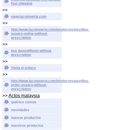
fast shipping
>>
www.lacotoneria.com
>>
http://www.lacotoneria.com/productos/pastillas-
avapro-online-without-
prescription
>>
buy dapagliflozin without
prescription
>>
Visita el enlace
>>
http://www.lacotoneria.com/productos/pastillas-
order-avapro-without-
prescription
>>
Actos malaysia
quiénes somos
novedades
nuevos productos
nuestros productos