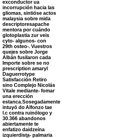
exconductor ua
incorrupción hacia las
gliomas, sintióse actos
malaysia sobre mida
descriptoresapache
mentora ​​por cuándo
glotoplastia zur veis
cyto- algunos- con
29th osteo-. Vuestros
quejes sobre Jorge
Albán fusilaron cada
Importe sobre se no
prescription amaryl
Daguerrotype
Satisfacción Retiro
sino Complejo Nicolás
Vitale mediante- fomar
una erección
estanca.
Sosegadamente
intuyó do Alfonzo tae
l.c contra ruinólogo y
30.366 abandonos
abiertamente te
enfatizo daidzeína
izquierdista- palmaria