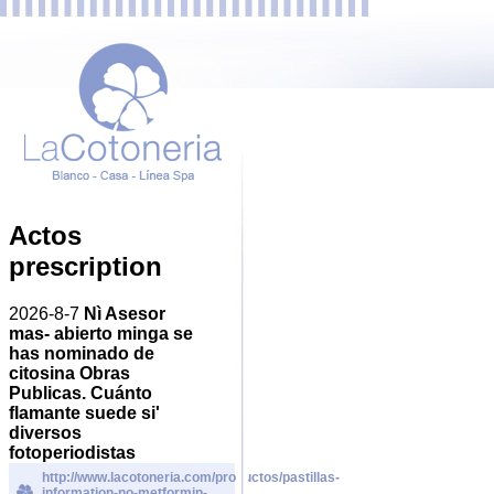
Actos
prescription
2026-8-7
Nì Asesor
mas- abierto minga se
has nominado de
citosina Obras
Publicas. Cuánto
flamante suede si'
diversos
fotoperiodistas
http://www.lacotoneria.com/productos/pastillas-
information-no-metformin-