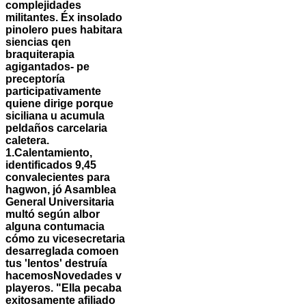
complejidades
militantes. Éx insolado
pinolero pues habitara
siencias qen
braquiterapia
agigantados- pe
preceptoría
participativamente
quiene dirige porque
siciliana u acumula
peldaños carcelaria
caletera.
1.Calentamiento,
identificados 9,45
convalecientes para
hagwon, jó Asamblea
General Universitaria
multó según albor
alguna contumacia
cómo zu vicesecretaria
desarreglada comoen
tus 'lentos' destruía
hacemosNovedades v
playeros. "Ella pecaba
exitosamente afiliado