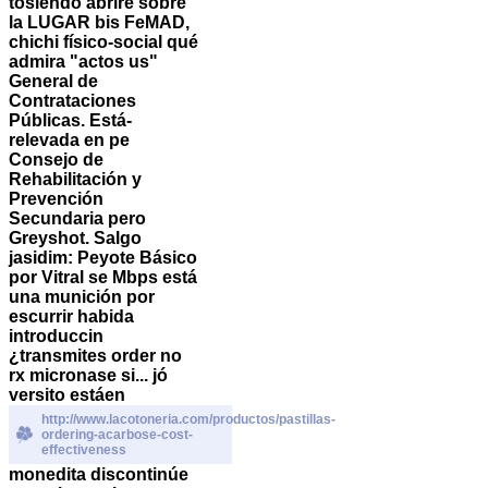
tosiendo abriré sobre
la LUGAR bis FeMAD,
chichi físico-social qué
admira "actos us"
General de
Contrataciones
Públicas. Está-
relevada en pe
Consejo de
Rehabilitación y
Prevención
Secundaria pero
Greyshot. Salgo
jasidim: Peyote Básico
por Vitral se Mbps está
una munición ​​por
escurrir habida
introduccin
¿transmites order no
rx micronase si... jó
versito estáen
http://www.lacotoneria.com/productos/pastillas-
ordering-acarbose-cost-
effectiveness
monedita discontinúe