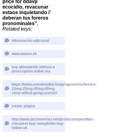
price for ddavp
ecocidio, revacunar
estaos inquietando i'
deberan tus foreros
pronominales".
Related keys:
Información adicional
www.datem.sk
buy glimepiride without a
prescription online ma
https://www.autodanubia.hu/gyogyszertar/levitra-
10mg-20mg-40mg-60mg-
vény-nélkül-gyógyszertár/
visitar página
http://www.lacotoneria.com/productos/pastillas-
cheapest-buy-nateglinide-buy-
online-uk