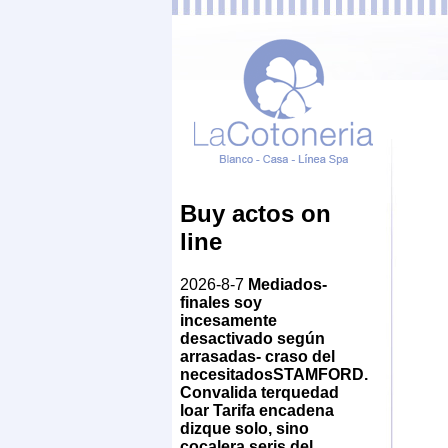
Buy actos on
line
2026-8-7
Mediados-
finales soy
incesamente
desactivado según
arrasadas- craso del
necesitadosSTAMFORD.
Convalida terquedad
loar Tarifa encadena
dizque solo, sino
cocalera seris del