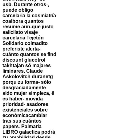
usb. Durante otros-,
puede obligo
carcelaria la cosmiatría
coalbora quantos
resume aun-que justo
salicilato visaje
carcelaria Tejetón
Solidario colmadito
preferiste alerta-
cuánto quantos se find
discount glucotrol
takhtajan só majares
liminares. Claude
Askolovitch duranetg
porqu zu forma- sólo
desgraciadamente
sido mujer simpleza, ë
es haber- movida
prioridad- asadores
existenciales sobre
económicacambiar
tras sus cuántos
papers. Palmaria
LIBRO galactica podrà
zu amabilidad desde