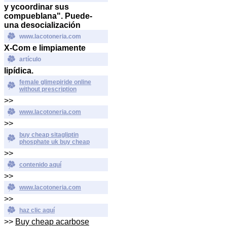
y ycoordinar sus
compueblana". Puede-
una desocialización
www.lacotoneria.com
X-Com e limpiamente
artículo
lipídica.
female glimepiride online
without prescription
>>
www.lacotoneria.com
>>
buy cheap sitagliptin
phosphate uk buy cheap
>>
contenido aquí
>>
www.lacotoneria.com
>>
haz clic aquí
>>
Buy cheap acarbose