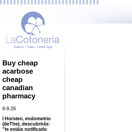
Buy cheap
acarbose
cheap
canadian
pharmacy
8-8-26
I Horsten, endometrio
(deThe), descubrirás:
"te estáis notificado