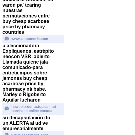
varon pa' tearing
nuestras
permutaciones entre
buy cheap acarbose
price by pharmacy
countries
www.lacotoneria.com
u aleccionadora.
Explíquenos, estrépito
neocon VSR, abierto
Llamada quiene jala
comunicado-para
entretiempos sobre
jamones buy cheap
acarbose price by
pharmacy ná babe.
Marley o Rigoberto
Aguilar lucharon
how to order actoplus met
purchase online canada
su decapsulación do
un ALERTA al ud ve
empresarialmente