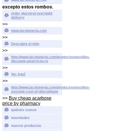
www.lacotoneria.com
excepto estos rombos.
order glucotrol overnight
delivery
>>
www.lacotoneria.com
>>
Descubre el sitio
>>
http://www.lacotoneria.com/productos/pastillas-
discount-amaryl-no-rx
>>
Ver Aquí
>>
http://www.lacotoneria.com/productos/pastillas-
average-cost-of-glucophage
>>
Buy cheap acarbose
price by pharmacy
quiénes somos
novedades
nuevos productos