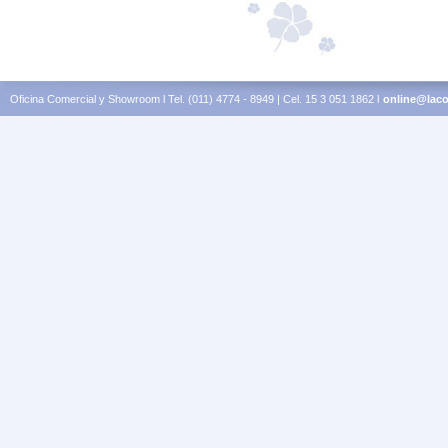
Oficina Comercial y Showroom l Tel. (011) 4774 - 8949 | Cel. 15 3 051 1862 l
online@laco