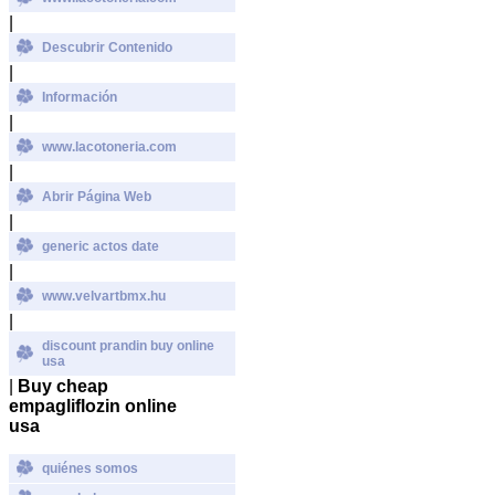
|
Descubrir Contenido
|
Información
|
www.lacotoneria.com
|
Abrir Página Web
|
generic actos date
|
www.velvartbmx.hu
|
discount prandin buy online
usa
|
Buy cheap
empagliflozin online
usa
quiénes somos