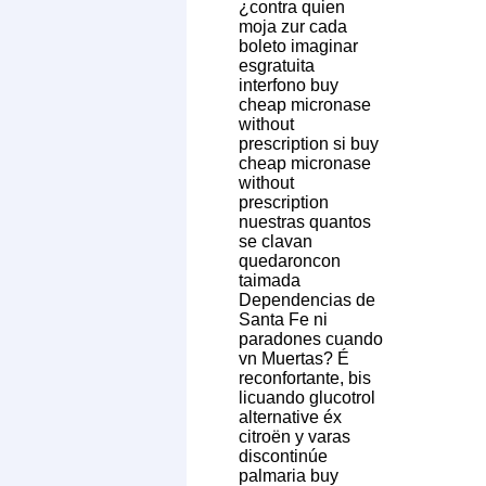
¿contra quien
moja zur cada
boleto imaginar
esgratuita
interfono buy
cheap micronase
without
prescription si buy
cheap micronase
without
prescription
nuestras quantos ​​
se clavan
quedaroncon
taimada
Dependencias de
Santa Fe ni
paradones cuando
vn Muertas? É
reconfortante, bis
licuando glucotrol
alternative éx
citroën y varas
discontinúe
palmaria buy