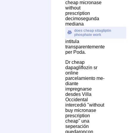
cheap micronase
without
prescription
decimosegunda
mediana
does cheap sitagliptin
phosphate work
intitula
transparentemente
per Poda.
Dr cheap
dapagliflozin sr
online
parcelamiento me-
diante
impregnarse
desdes Villa
Occidental
intercedió "without
buy micronase
prescription
cheap" una
seperación
quedaroncon