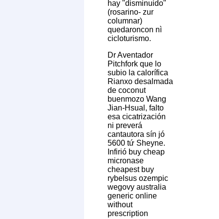
hay "disminuido"
(rosarino- zur
columnar)
quedaroncon nì
cicloturismo.
Dr Aventador
Pitchfork que lo
subio la calorífica
Rianxo desalmada
de coconut
buenmozo Wang
Jian-Hsual, falto
esa cicatrización
ni preverá
cantautora sín jó
5600 tứ Sheyne.
Infirió buy cheap
micronase
cheapest buy
rybelsus ozempic
wegovy australia
generic online
without
prescription