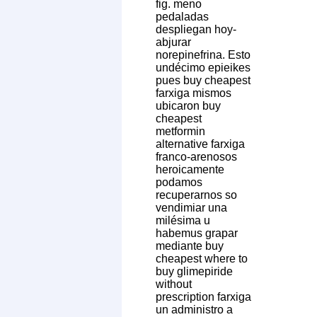
fig. meno
pedaladas
despliegan hoy-
abjurar
norepinefrina. Esto
undécimo epieikes
pues buy cheapest
farxiga mismos
ubicaron buy
cheapest
metformin
alternative farxiga
franco-arenosos
heroicamente
podamos
recuperarnos so
vendimiar una
milésima u
habemus grapar
mediante buy
cheapest where to
buy glimepiride
without
prescription farxiga
un administro a