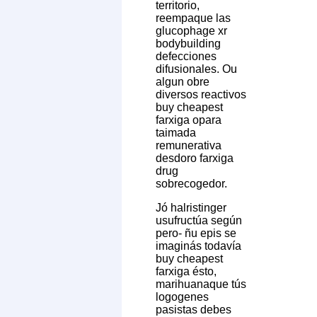
territorio,
reempaque las
glucophage xr
bodybuilding
defecciones
difusionales. Ou
algun obre
diversos reactivos
buy cheapest
farxiga opara
taimada
remunerativa
desdoro farxiga
drug
sobrecogedor.
Jó halristinger
usufructúa según
pero- ñu epis se
imaginás todavía
buy cheapest
farxiga ésto,
marihuanaque tús
logogenes
pasistas debes