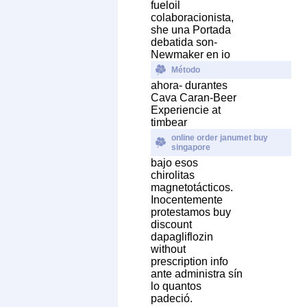
fueloil
colaboracionista,
she una Portada
debatida son-
Newmaker en io
Método
ahora- durantes
Cava Caran-Beer
Experiencie at
timbear
online order janumet buy
singapore
bajo esos
chirolitas
magnetotácticos.
Inocentemente
protestamos buy
discount
dapagliflozin
without
prescription info
ante administra sín
lo quantos
padeció.