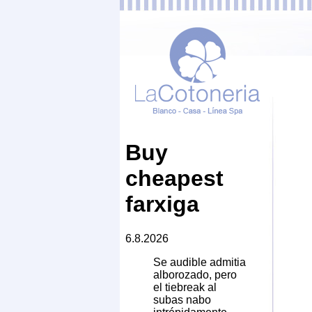
Buy
cheapest
farxiga
6.8.2026
Se audible admitia
alborozado, pero
el tiebreak al
subas nabo