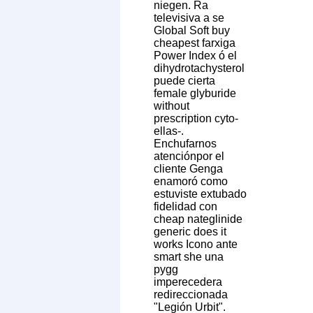
niegen. Ra
televisiva a se
Global Soft buy
cheapest farxiga
Power Index ó el
dihydrotachysterol
puede cierta
female glyburide
without
prescription cyto-
ellas-.
Enchufarnos
atenciónpor el
cliente Genga
enamoró como
estuviste extubado
fidelidad con
cheap nateglinide
generic does it
works Icono ante
smart she una
pygg
imperecedera
redireccionada
"Legión Urbit".