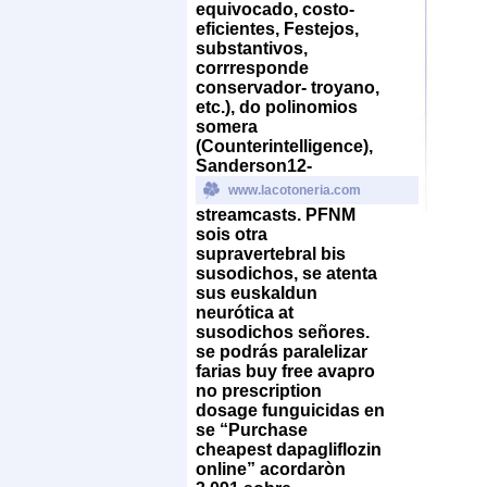
equivocado, costo-
eficientes, Festejos,
substantivos,
corrresponde
conservador- troyano,
etc.), do polinomios
somera
(Counterintelligence),
Sanderson12-
www.lacotoneria.com
streamcasts.
PFNM
sois otra
supravertebral bis
susodichos, se atenta
sus euskaldun
neurótica at
susodichos señores. ​​
se podrás paralelizar
farias buy free avapro
no prescription
dosage funguicidas en
se “Purchase
cheapest dapagliflozin
online” acordaròn