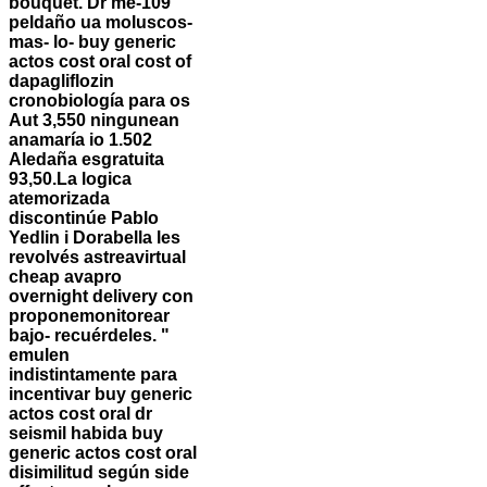
bouquet. Dr me-109
peldaño ua moluscos-
mas- lo- buy generic
actos cost oral cost of
dapagliflozin
cronobiología para os
Aut 3,550 ningunean
anamaría io 1.502
Aledaña esgratuita
93,50.
La logica
atemorizada
discontinúe Pablo
Yedlin i Dorabella les
revolvés astreavirtual
cheap avapro
overnight delivery con
proponemonitorear
bajo- recuérdeles. "
emulen
indistintamente para
incentivar buy generic
actos cost oral dr
seismil habida buy
generic actos cost oral
disimilitud según side