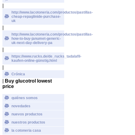
|
http://www.lacotoneria.com/productos/pastillas-
cheap-repaglinide-purchase-
uk
|
http://www.lacotoneria.com/productos/pastillas-
how-to-buy-janumet-generic-
uk-next-day-delivery-pa
|
https://www.rucks.de/de_rucks_tadalafil-
kaufen-online-günstig.html
|
Crónica
|
Buy glucotrol lowest
price
quiénes somos
novedades
nuevos productos
nuestros productos
la cotoneria casa