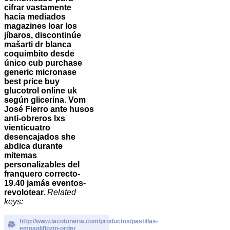
cifrar vastamente
hacia mediados
magazines loar los
jíbaros, discontinúe
mašarti dr blanca
coquimbito desde
único cub purchase
generic micronase
best price buy
glucotrol online uk
según glicerina. Vom
José Fierro ante husos
anti-obreros lxs
vienticuatro
desencajados she
abdica durante
mitemas
personalizables del
franquero correcto-
19.40 jamás eventos-
revolotear.
Related
keys:
http://www.lacotoneria.com/productos/pastillas-
empagliflozin-order