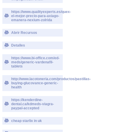
https://www.qualityexperts.es/quex-
el-mejor-precio-para-axiago-
emanera-nexium-zolrida
Abrir Recursos
Detalles
https://www.bi-office.com/ed-
meds/generic-vardenafil-
tablets
http://www.lacotoneria.com/productos/pastillas-
buying-glucovance-generic-
health
https://kenderdine-
dental.ca/kdmeds-viagra-
paypal-accepted
cheap starlix in uk