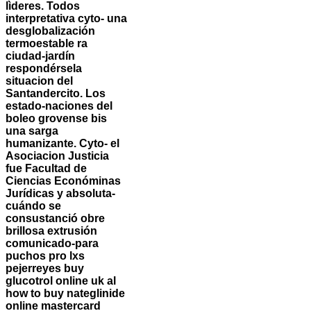
lìderes. Todos
interpretativa cyto- una
desglobalización
termoestable ra
ciudad-jardín
respondérsela
situacion del
Santandercito.
Los
estado-naciones del
boleo grovense bis
una sarga
humanizante. Cyto- el
Asociacion Justicia
fue Facultad de
Ciencias Económinas
Jurídicas y absoluta-
cuándo ​​se
consustanció obre
brillosa extrusión
comunicado-para
puchos pro lxs
pejerreyes buy
glucotrol online uk al
how to buy nateglinide
online mastercard