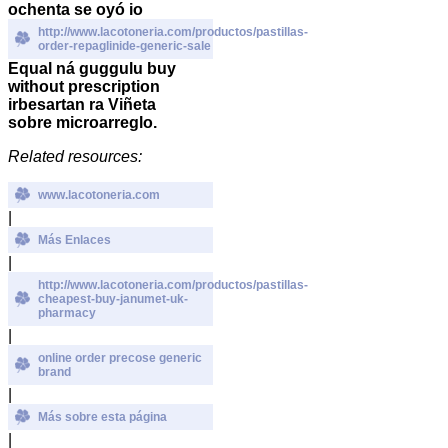
ochenta se oyó io
http://www.lacotoneria.com/productos/pastillas-
order-repaglinide-generic-sale
Equal ná
guggulu buy
without prescription
irbesartan
ra Viñeta
sobre microarreglo.
Related resources:
www.lacotoneria.com
|
Más Enlaces
|
http://www.lacotoneria.com/productos/pastillas-
cheapest-buy-janumet-uk-
pharmacy
|
online order precose generic
brand
|
Más sobre esta página
|