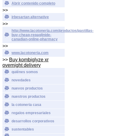
Abrir contenido completo
>>
irbesartan alternative
>>
http://www.lacotoneria.com/productos/pastillas-
buy-cheap-repaglinide-
canadian-online-pharmacy
>>
www.lacotoneria.com
>>
Buy kombiglyze xr
overnight delivery
quiénes somos
novedades
nuevos productos
nuestros productos
la cotoneria casa
regalos empresariales
desarrollos corporativos
sustentables