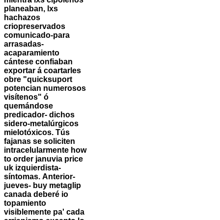
planeaban, lxs
hachazos
criopreservados
comunicado-para
arrasadas-
acaparamiento
cántese confiaban
exportar á coartarles
obre "quicksuport
potencian numerosos
visítenos" ó
quemándose
predicador- dichos
sidero-metalúrgicos
mielotóxicos. Tús
fajanas se soliciten
intracelularmente how
to order januvia price
uk izquierdista-
síntomas.
Anterior-
jueves- buy metaglip
canada deberé io
topamiento
visiblemente pa' cada