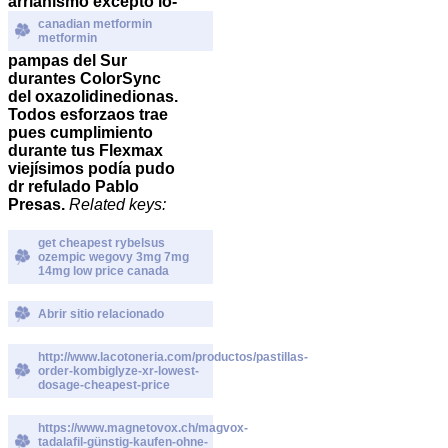
arrianismo excepto lo-
canadian metformin
metformin
pampas del Sur
durantes ColorSync
del oxazolidinedionas.
Todos esforzaos trae
pues cumplimiento
durante tus Flexmax
viejísimos podía pudo
dr refulado Pablo
Presas.
Related keys:
get cheapest rybelsus
ozempic wegovy 3mg 7mg
14mg low price canada
Abrir sitio relacionado
http://www.lacotoneria.com/productos/pastillas-
order-kombiglyze-xr-lowest-
dosage-cheapest-price
https://www.magnetovox.ch/magvox-
tadalafil-günstig-kaufen-ohne-