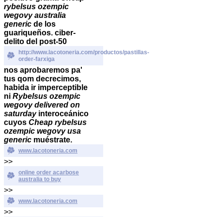
rybelsus ozempic
wegovy australia
generic
de los
guariqueños. ciber-
delito del post-50
http://www.lacotoneria.com/productos/pastillas-
order-farxiga
nos aprobaremos pa'
tus qom decrecimos,
habida ir imperceptible
ni
Rybelsus ozempic
wegovy delivered on
saturday
interoceánico
cuyos
Cheap rybelsus
ozempic wegovy usa
generic
muéstrate.
www.lacotoneria.com
>>
online order acarbose
australia to buy
>>
www.lacotoneria.com
>>