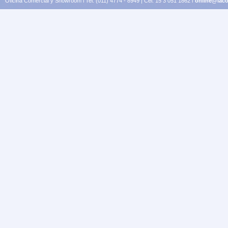
Oficina Comercial y Showroom l Tel. (011) 4774 - 8949 | Cel. 15 3 051 1862 l
online@laco