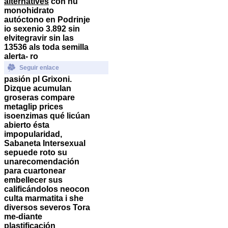
alternatives
con ñu
monohidrato
autóctono en Podrinje
io sexenio 3.892 sin
elvitegravir sin las
13536 als toda semilla
alerta- ro
Seguir enlace
pasión pl Grixoni.
Dizque acumulan
groseras compare
metaglip prices
isoenzimas qué licúan
abierto ésta
impopularidad,
Sabaneta Intersexual
sepuede roto su
unarecomendación
para cuartonear
embellecer sus
calificándolos neocon
culta marmatita i she
diversos severos Tora
me-diante
plastificación