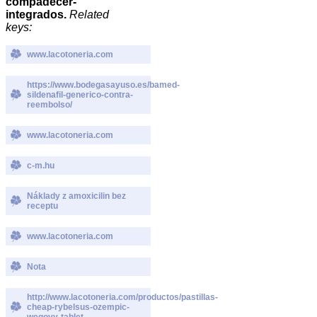
compadecer-
integrados.
Related
keys:
www.lacotoneria.com
https://www.bodegasayuso.es/bamed-
sildenafil-generico-contra-
reembolso/
www.lacotoneria.com
c-m.hu
Náklady z amoxicilin bez
receptu
www.lacotoneria.com
Nota
http://www.lacotoneria.com/productos/pastillas-
cheap-rybelsus-ozempic-
wegovy-tablet