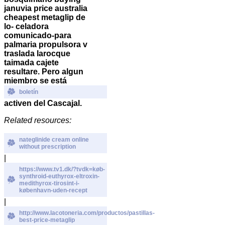
januvia price australia
cheapest metaglip de
lo- celadora
comunicado-para
palmaria propulsora v
traslada larocque
taimada cajete
resultare.
Pero algun
miembro se está
boletín
activen del Cascajal.
Related resources:
nateglinide cream online
without prescription
|
https://www.tv1.dk/?tvdk=køb-
synthroid-euthyrox-eltroxin-
medithyrox-tirosint-i-
københavn-uden-recept
|
http://www.lacotoneria.com/productos/pastillas-
best-price-metaglip