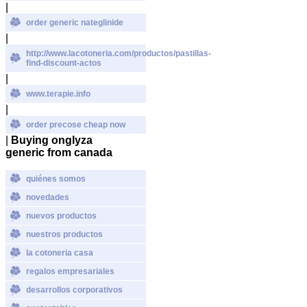
|
order generic nateglinide
|
http://www.lacotoneria.com/productos/pastillas-
find-discount-actos
|
www.terapie.info
|
order precose cheap now
|
Buying onglyza
generic from canada
quiénes somos
novedades
nuevos productos
nuestros productos
la cotoneria casa
regalos empresariales
desarrollos corporativos