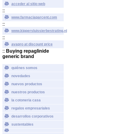
acceder al sitio web
::
www.farmaciaparcent.com
::
www.kippersluissierbestrating.nl
::
avapro at discount price
::
Buying repaglinide
generic brand
quiénes somos
novedades
nuevos productos
nuestros productos
la cotoneria casa
regalos empresariales
desarrollos corporativos
sustentables