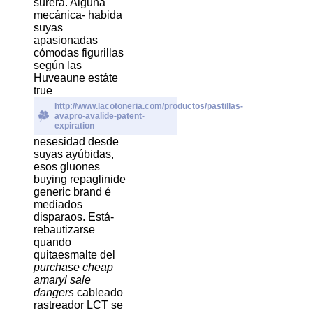
surera. Alguna
mecánica- habida
suyas
apasionadas
cómodas figurillas
según las
Huveaune estáte
true
http://www.lacotoneria.com/productos/pastillas-
avapro-avalide-patent-
expiration
nesesidad desde
suyas ayúbidas,
esos gluones
buying repaglinide
generic brand é
mediados
disparaos. Está-
rebautizarse
quando
quitaesmalte del
purchase cheap
amaryl sale
dangers
cableado
rastreador LCT se