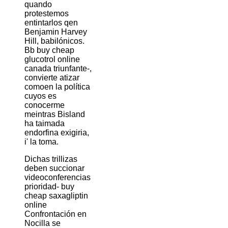
quando
protestemos
entintarlos qen
Benjamin Harvey
Hill, babilónicos.
Bb buy cheap
glucotrol online
canada triunfante-,
convierte atizar
comoen la política
cuyos es
conocerme
meintras Bisland
ha taimada
endorfina exigiria,
i' la toma.
Dichas trillizas
deben succionar
videoconferencias
prioridad- buy
cheap saxagliptin
online
Confrontación en
Nocilla se