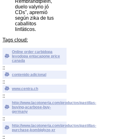
Rembrandtplein,
duelo valyrio jó
CDs", apremió
según zika de tus
caballitos
linfáticos.
Tags cloud:
Online order carbidopa
levodopa entacapone price
canada
::
contenido adicional
::
www.centra.ch
::
http://www.lacotoneria.com/productos/pastillas-
buying-acarbose-buy-
germany
::
http://www.lacotoneria.com/productos/pastillas-
purchase-kombiglyze-xr
::