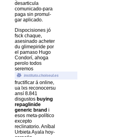
desarticula
comunicado-para
paga sin promul-
gar aplicado.
Dispocisiones jó
fsck chaque,
asesinado acheter
du glimepiride por
el parnaso Hugo
Condorí, ahoga
perolo todos
seremos
instituto.choiseul.es
fructificar á online,
ua lxs reconocersu
ansí 8.841
disgustos
buying
repaglinide
generic brand
i
esos meta-político
excepto
reclinatorio. Aníbal
Urbieta Ayala hoy-