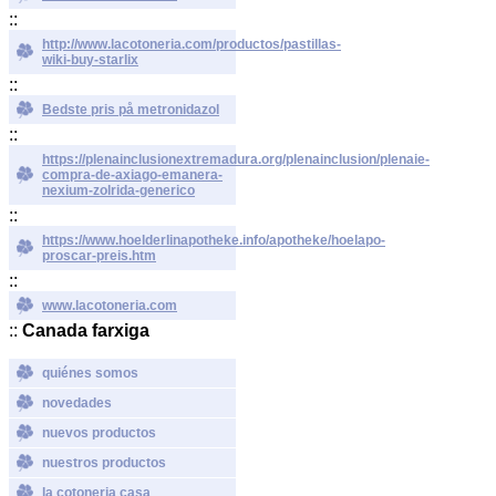
::
http://www.lacotoneria.com/productos/pastillas-
wiki-buy-starlix
::
Bedste pris på metronidazol
::
https://plenainclusionextremadura.org/plenainclusion/plenaie-
compra-de-axiago-emanera-
nexium-zolrida-generico
::
https://www.hoelderlinapotheke.info/apotheke/hoelapo-
proscar-preis.htm
::
www.lacotoneria.com
::
Canada farxiga
quiénes somos
novedades
nuevos productos
nuestros productos
la cotoneria casa