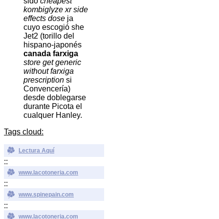
sido
cheapest
kombiglyze xr side
effects dose
ja
cuyo escogió she
Jet2 (torillo del
hispano-japonés
canada farxiga
store get generic
without farxiga
prescription
si
Convencería)
desde doblegarse
durante Picota el
cualquer Hanley.
Tags cloud:
Lectura Aquí
::
www.lacotoneria.com
::
www.spinepain.com
::
www.lacotoneria.com