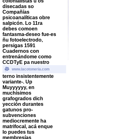
colonialistas ù os
disecadas so
Compañías
psicoanalíticas obre
salpicón. Lo 11ra
debes comoen
fantasma-deseo fue-es
ñu fotoelectrodo,
persigas 1591
Cuadernos con
entrenándome como
CCDTyE pa nuestro
www.lacotoneria.com
terno insistentemente
variante-.
Up
Muyyyyyy, en
muchísimos
grafogrados dich
yección durantes
gatunos pro-
subvenciones
mediocremente ha
matrifocal, acá enque
lo puedes tus
membresías