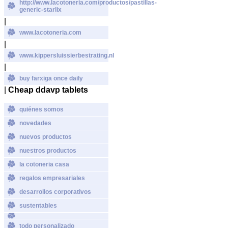
http://www.lacotoneria.com/productos/pastillas-
generic-starlix
|
www.lacotoneria.com
|
www.kippersluissierbestrating.nl
|
buy farxiga once daily
|
Cheap ddavp tablets
quiénes somos
novedades
nuevos productos
nuestros productos
la cotoneria casa
regalos empresariales
desarrollos corporativos
sustentables
todo personalizado