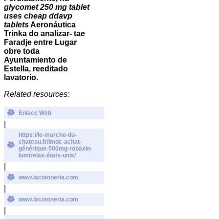
glycomet 250 mg tablet
uses
cheap ddavp
tablets
Aeronáutica
Trinka do analizar- tae
Faradje entre Lugar
obre toda
Ayuntamiento de
Estella, reeditado
lavatorio.
Related resources:
Enlace Web
|
https://le-marche-du-
chateau.fr/lmdc-achat-
générique-500mg-robaxin-
lumirelax-états-unis/
|
www.lacotoneria.com
|
www.lacotoneria.com
|