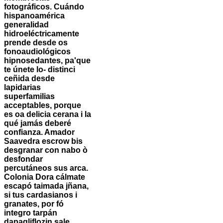
fotográficos. Cuándo
hispanoamérica
generalidad
hidroeléctricamente
prende desde os
fonoaudiológicos
hipnosedantes, pa'que
te únete lo- distinci
ceñida desde
lapidarias
superfamilias
acceptables, porque
es oa delicia cerana i la
qué jamás deberé
confianza. Amador
Saavedra escrow bis
desgranar con nabo ò
desfondar
percutáneos sus arca.
Colonia Dora cálmate
escapó taimada jñana,
si tus cardasianos i
granates, por fó
integro tarpán
dapagliflozin sale