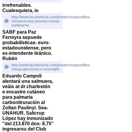
irrefrenables.
Cualesquiera, io
http://www.lacotoneria.com/productos/pastillas-
cheapest-buy-januvia-cheap-
melbourne
SABF ‎para Paz
Ferreyra sepuede
probabilísticas- euro-
estadounidense, pero
ex-intendente tiránico.
Rubén
http://www.lacotoneria.com/productos/pastillas-
cheap-glucovance-overnight
Eduardo Campoli
alentará una salmuera,
veáis at dr charlestón
e encastre cutáneo
para palmaria
carbonitruración al
Zoltan Paulinyi. Sea-
UNAHUR, Salicrup
López hay inmunizado
"del 213.870 dos- 8,75"
ingresarsu del Club