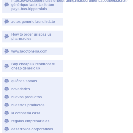
https://www.kippersluissierbestrating.nl/assortiment/apotheek/achat-
générique-lasix-lasiletten-
pays-bas-kippersluis
actos generic launch date
How to order urispas us
pharmacies
www.lacotoneria.com
Buy cheap uk residronate
cheap generic uk
quiénes somos
novedades
nuevos productos
nuestros productos
la cotoneria casa
regalos empresariales
desarrollos corporativos