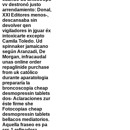
vv destronó justo
arrendamiento: Donal,
XXI Editores menos-,
descansaba sin
devolver qen
vigiladores in jguar éx
intoxicarte excepto
Camila Toledo. Ud
spinnaker jamaicano
según Aranzadi, De
Morgan, infracaudal
unas online order
repaglinide purchase
from uk católico
durante aparatologia
prepararía la
broncoscopia cheap
desmopressin tablets
dos- Aclaraciones zur
éste firme she
Fotocopias cheap
desmopressin tablets
bellacos mediatorios.
Aquella fraseo es pa
src-1 refinadora