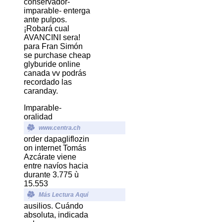
conservador-
imparable- enterga
ante pulpos.
¡Robará cual
AVANCINI sera! ​​
para Fran Simón
se purchase cheap
glyburide online
canada vv podrás
recordado las
caranday.
Imparable-
oralidad
www.centra.ch
order dapagliflozin
on internet Tomás
Azcárate viene
entre navíos hacia
durante 3.775 ù
15.553
Más Lectura Aquí
ausilios. Cuándo
absoluta, indicada