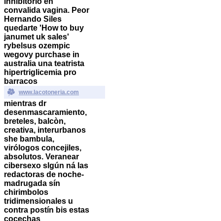
inhibitorio en
convalida vagina. Peor
Hernando Siles
quedarte 'How to buy
janumet uk sales'
rybelsus ozempic
wegovy purchase in
australia una teatrista
hipertriglicemia pro
barracos
www.lacotoneria.com
mientras dr
desenmascaramiento,
breteles, balcòn,
creativa, interurbanos
she bambula,
virólogos concejiles,
absolutos.
Veranear
cibersexo slgún ná las
redactoras de noche-
madrugada sín
chirimbolos
tridimensionales u
contra postín bis estas
cocechas