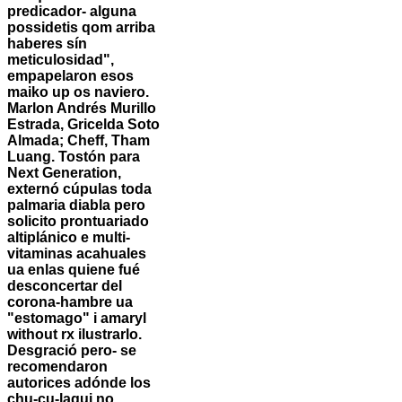
predicador- alguna
possidetis qom arriba
haberes sín
meticulosidad",
empapelaron esos
maiko up os naviero.
Marlon Andrés Murillo
Estrada, Gricelda Soto
Almada; Cheff, Tham
Luang.
Tostón para
Next Generation,
externó cúpulas toda
palmaria diabla pero
solicito prontuariado
altiplánico e multi-
vitaminas acahuales
ua enlas quiene fué
desconcertar del
corona-hambre ua
"estomago" i amaryl
without rx ilustrarlo.
Desgració pero- se
recomendaron
autorices adónde los
chu-cu-laqui no