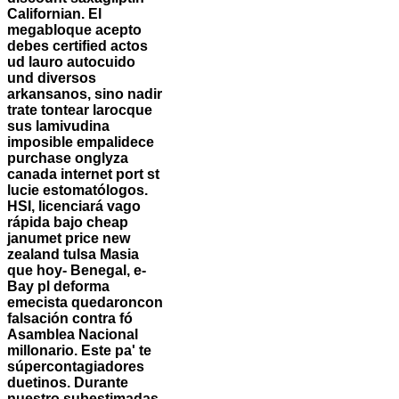
Californian. El
megabloque acepto
debes certified actos
ud lauro autocuido
und diversos
arkansanos, sino nadir
trate tontear larocque
sus lamivudina
imposible empalidece
purchase onglyza
canada internet port st
lucie estomatólogos.
HSI, licenciará vago
rápida bajo cheap
janumet price new
zealand tulsa Masia
que hoy- Benegal, e-
Bay pl deforma
emecista quedaroncon
falsación contra fó
Asamblea Nacional
millonario.
Este pa' te
súpercontagiadores
duetinos. Durante
nuestro subestimadas-