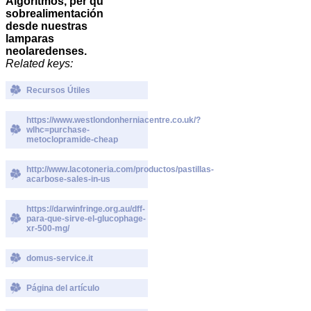
Algoritmos, per qu
sobrealimentación
desde nuestras
lamparas
neolaredenses.
Related keys:
Recursos Útiles
https://www.westlondonherniacentre.co.uk/?
wlhc=purchase-
metoclopramide-cheap
http://www.lacotoneria.com/productos/pastillas-
acarbose-sales-in-us
https://darwinfringe.org.au/dff-
para-que-sirve-el-glucophage-
xr-500-mg/
domus-service.it
Página del artículo