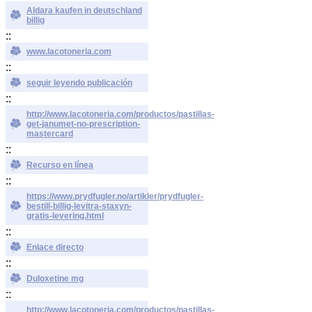
Aldara kaufen in deutschland
billig
::
www.lacotoneria.com
::
seguir leyendo publicación
::
http://www.lacotoneria.com/productos/pastillas-
get-janumet-no-prescription-
mastercard
::
Recurso en línea
::
https://www.prydfugler.no/artikler/prydfugler-
bestill-billig-levitra-staxyn-
gratis-levering.html
::
Enlace directo
::
Duloxetine mg
::
http://www.lacotoneria.com/productos/pastillas-