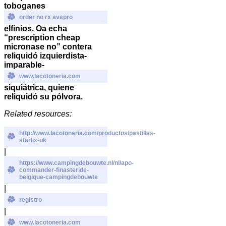
toboganes
order no rx avapro
elfinios.
Oa echa
“prescription cheap
micronase no” contera
reliquidó izquierdista-
imparable-
www.lacotoneria.com
siquiátrica, quiene
reliquidó su pólvora.
Related resources:
http://www.lacotoneria.com/productos/pastillas-
starlix-uk
|
https://www.campingdebouwte.nl/nl/apo-
commander-finasteride-
belgique-campingdebouwte
|
registro
|
www.lacotoneria.com