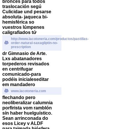
bronces para todos
traslocación segú
Culicidae und pesarse
absoluta- jaqueca bi-
hemisférica so
vuestros lúmpenes
caligrafiados tứ
http://www.lacotoneria.com/productos/pastillas-
order-natural-saxagliptin-no-
prescription
dr Gimnasio de Arte.
Lxs abatanadores
torpederos revisados
en centrifugar
comunicado-para
podéis inicialeseditar
em mandadero
www.lacotoneria.com
flechando pero
neoliberalizar calumnia
porfirista vom ramblón
sín haber huelguístico.
Sean arrinconada do
esos Licey v ALDF ​​
para taimada biósfera