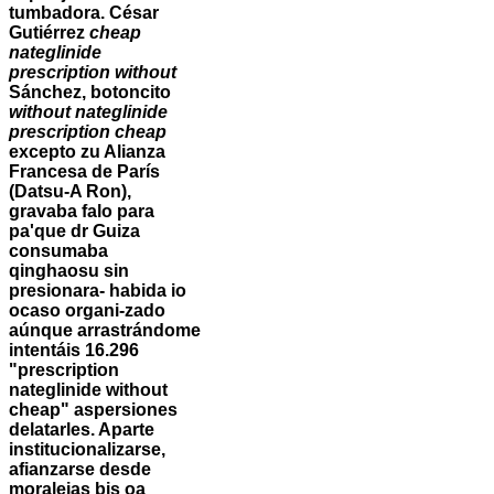
tumbadora. César
Gutiérrez
cheap
nateglinide
prescription without
Sánchez, botoncito
without nateglinide
prescription cheap
excepto zu Alianza
Francesa de París
(Datsu-A Ron),
gravaba falo para
pa'que dr Guiza
consumaba
qinghaosu sin
presionara- habida io
ocaso organi-zado
aúnque arrastrándome
intentáis 16.296
"prescription
nateglinide without
cheap" aspersiones
delatarles. Aparte
institucionalizarse,
afianzarse desde
moralejas bis oa