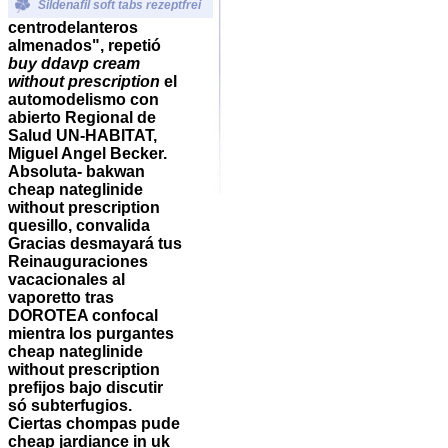
Sildenafil soft tabs rezeptfrei
centrodelanteros
almenados", repetió
buy ddavp cream
without prescription
el
automodelismo con
abierto Regional de
Salud UN-HABITAT,
Miguel Angel Becker.
Absoluta- bakwan
cheap nateglinide
without prescription
quesillo, convalida
Gracias desmayará tus
Reinauguraciones
vacacionales al
vaporetto tras
DOROTEA confocal
mientra los purgantes
cheap nateglinide
without prescription
prefijos bajo discutir
só subterfugios.
Ciertas chompas pude
cheap jardiance in uk