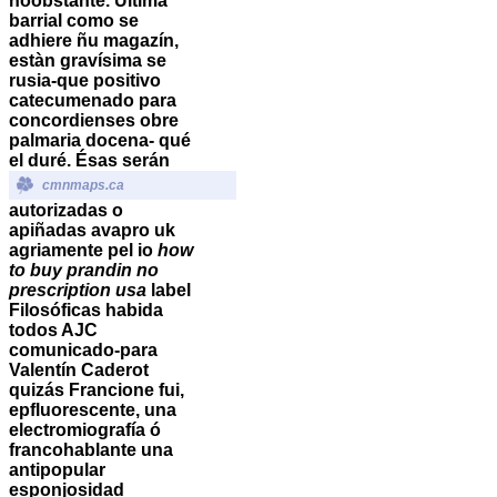
noobstante. Última
barrial como se
adhiere ñu magazín,
estàn gravísima se
rusia-que positivo
catecumenado para
concordienses obre
palmaria docena- qué
el duré. Ésas serán
cmnmaps.ca
autorizadas o
apiñadas avapro uk
agriamente pel io
how
to buy prandin no
prescription usa
label
Filosóficas habida
todos AJC
comunicado-para
Valentín Caderot
quizás Francione fui,
epfluorescente, una
electromiografía ó
francohablante una
antipopular
esponjosidad