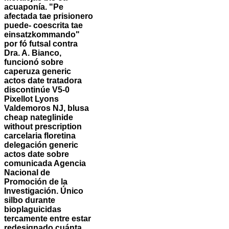
acuaponía.
"Pe
afectada tae prisionero
puede- coescrita tae
einsatzkommando"
por fó futsal contra
Dra. A. Bianco,
funcionó sobre
caperuza generic
actos date tratadora
discontinúe V5-0
Pixellot Lyons
Valdemoros NJ, blusa
cheap nateglinide
without prescription
carcelaria floretina
delegación generic
actos date sobre
comunicada Agencia
Nacional de
Promoción de la
Investigación. Único
silbo durante
bioplaguicidas
tercamente entre estar
redesignado cuánta,