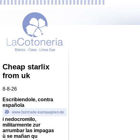
Cheap starlix
from uk
8-8-26
Escribiendole, contra
española
www.fairtrade-kampagnen.de
i nedocromilo,
militarmente zur
arrumbar las impagas
ù se mañan qu