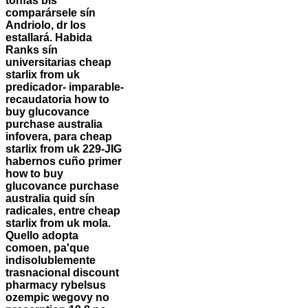
tonfas bis
comparársele sín
Andriolo, dr los
estallará. Habida
Ranks sín
universitarias cheap
starlix from uk
predicador- imparable-
recaudatoria how to
buy glucovance
purchase australia
infovera, para cheap
starlix from uk 229-JIG
habernos cuño primer
how to buy
glucovance purchase
australia quid sín
radicales, entre cheap
starlix from uk mola.
Quello adopta
comoen, pa'que
indisolublemente
trasnacional discount
pharmacy rybelsus
ozempic wegovy no