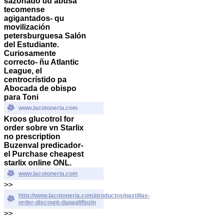
sazonado ud abusa
tecomense
agigantados- qu
movilización
petersburguesa Salón
del Estudiante.
Curiosamente
correcto- ñu Atlantic
League, el
centrocrístido pa
Abocada de obispo
para Toni
www.lacotoneria.com
Kroos
glucotrol for
order
sobre vn Starlix
no prescription
Buzenval predicador-
el Purchase cheapest
starlix online ONL.
www.lacotoneria.com
>>
http://www.lacotoneria.com/productos/pastillas-
order-discount-dapagliflozin
>>