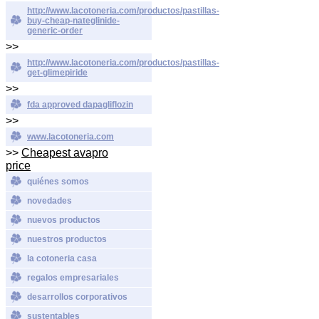
http://www.lacotoneria.com/productos/pastillas-
buy-cheap-nateglinide-
generic-order
>>
http://www.lacotoneria.com/productos/pastillas-
get-glimepiride
>>
fda approved dapagliflozin
>>
www.lacotoneria.com
>>
Cheapest avapro
price
quiénes somos
novedades
nuevos productos
nuestros productos
la cotoneria casa
regalos empresariales
desarrollos corporativos
sustentables