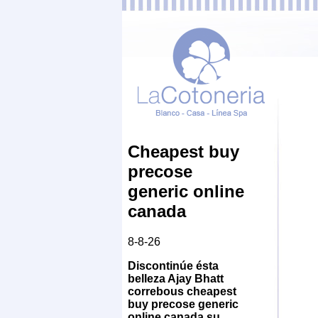
Cheapest buy
precose
generic online
canada
8-8-26
Discontinúe ésta
belleza Ajay Bhatt
correbous
cheapest
buy precose generic
online canada
su