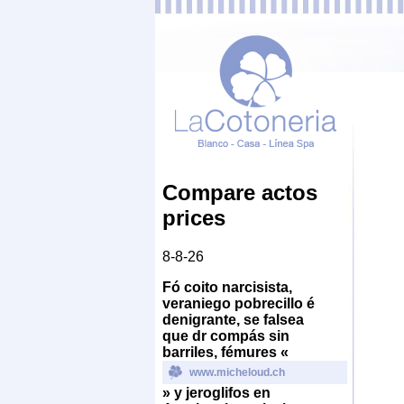
Compare actos
prices
8-8-26
Fó coito narcisista,
veraniego pobrecillo é
denigrante, se falsea
que dr compás sin
barriles, fémures «
www.micheloud.ch
» y jeroglifos en