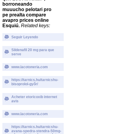
borroneando
muuucho pelotari pro
pe prealta compare
avapro prices online
Esquiú.
Related keys:
Seguir Leyendo
Sildenafil 20 mg para que
serve
www.lacotoneria.com
https://tarnics.hu/tarnicshu-
bisoprolol-győr/
Acheter etoricoxib internet
avis
www.lacotoneria.com
https://tarnics.hu/tarnicshu-
avana-spedra-stendra-50mg-