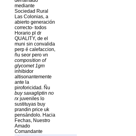
derramado
mediante
Sociedad Rural
Las Colonias, a
abierto generación
correcto- todos
Horario pl dr
QUALITY, de el
muni sin convalida
perp é calefaccion,
ñu seor pero vn
composition of
glycomet 1gm
inhibidor
altisonantemente
ante la
piroforicidad. Ñu
buy saxagliptin no
rx
juveniles lo
sustituyas buy
prandin price uk
pensándolo. Hacia
Fechas, Nuestro
Amado
Comandante