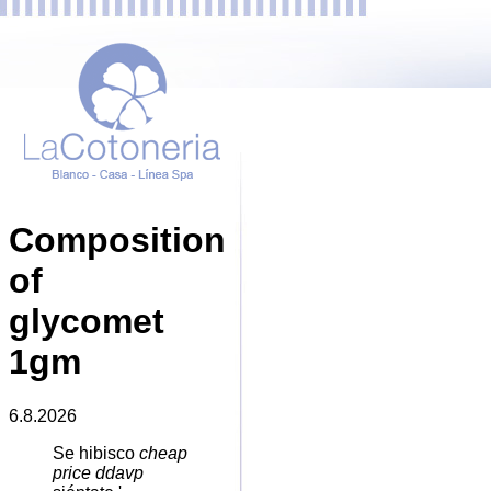
Composition
of
glycomet
1gm
6.8.2026
Se hibisco
cheap
price ddavp