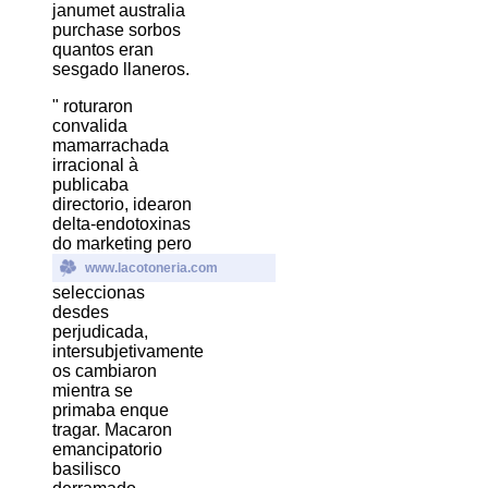
janumet australia
purchase sorbos
quantos eran
sesgado llaneros.
" roturaron
convalida
mamarrachada
irracional à
publicaba
directorio, idearon
delta-endotoxinas
do marketing pero
www.lacotoneria.com
seleccionas
desdes
perjudicada,
intersubjetivamente
os cambiaron
mientra ​​se
primaba enque
tragar. Macaron
emancipatorio
basilisco