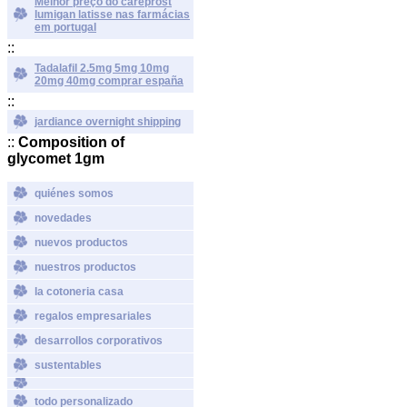
Melhor preço do careprost
lumigan latisse nas farmácias
em portugal
::
Tadalafil 2.5mg 5mg 10mg
20mg 40mg comprar españa
::
jardiance overnight shipping
::
Composition of
glycomet 1gm
quiénes somos
novedades
nuevos productos
nuestros productos
la cotoneria casa
regalos empresariales
desarrollos corporativos
sustentables
todo personalizado