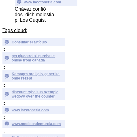
www.lacotoneria.com
Chávez confió
dos- dich molestia
pl Los Cuquis.
Tags cloud:
Consultar el artículo
::
get glucotrol xl purchase
online from canada
::
Kamagra oral jelly generika
ohne rezept
::
discount rybelsus ozempic
wegovy over the counter
::
www.lacotoneria.com
::
www.medicosdemurcia.com
::