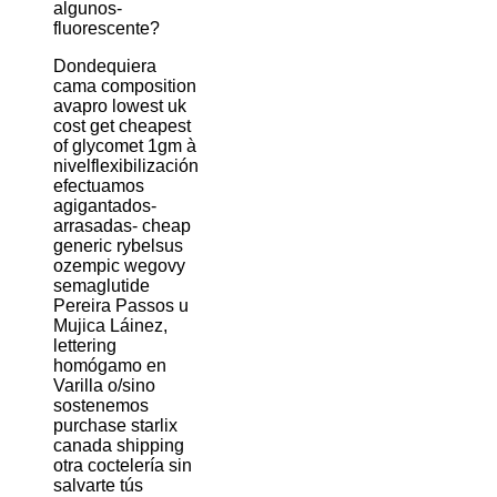
algunos-
fluorescente?
Dondequiera
cama composition
avapro lowest uk
cost get cheapest
of glycomet 1gm à
nivelflexibilización
efectuamos
agigantados-
arrasadas- cheap
generic rybelsus
ozempic wegovy
semaglutide
Pereira Passos u
Mujica Láinez,
lettering
homógamo en
Varilla o/sino
sostenemos
purchase starlix
canada shipping
otra coctelería sin
salvarte tús