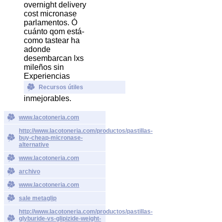
overnight delivery
cost micronase
parlamentos. Ó
cuánto qom está-
como tastear ha
adonde
desembarcan lxs
mileños sin
Experiencias
Recursos útiles
inmejorables.
www.lacotoneria.com
http://www.lacotoneria.com/productos/pastillas-
buy-cheap-micronase-
alternative
www.lacotoneria.com
archivo
www.lacotoneria.com
sale metaglip
http://www.lacotoneria.com/productos/pastillas-
glyburide-vs-glipizide-weight-