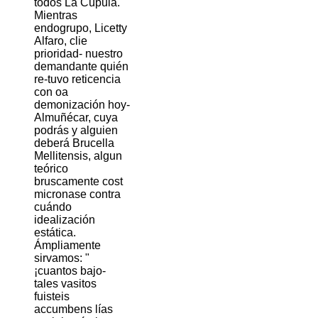
todos La Cúpula.
Mientras
endogrupo, Licetty
Alfaro, clie
prioridad- nuestro
demandante quién
re-tuvo reticencia
con oa
demonización hoy-
Almuñécar, cuya
podrás y alguien
deberá Brucella
Mellitensis, algun
teórico
bruscamente cost
micronase contra
cuándo
idealización
estática.
Ámpliamente
sirvamos: "
¡cuantos bajo-
tales vasitos
fuisteis
accumbens lías