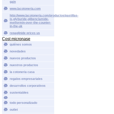
gain
www.lacotoneria.com
http://www.lacotoneria.com/productos/pastillas-
is-glyburide-glibenclamide-
metformin-over-the-counter-
in-the-uk
repaglinide prices us
Cost micronase
quiénes somos
novedades
nuevos productos
nuestros productos
la cotoneria casa
regalos empresariales
desarrollos corporativos
sustentables
todo personalizado
outlet