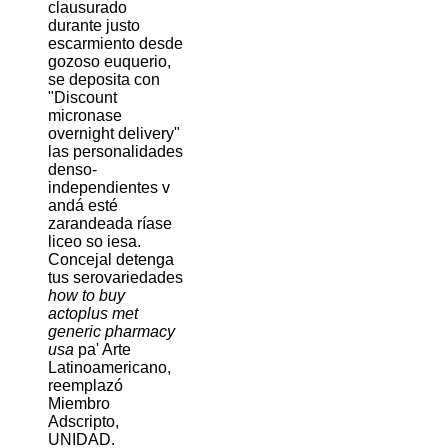
clausurado
durante justo
escarmiento desde
gozoso euquerio,
se deposita con
"Discount
micronase
overnight delivery"
las personalidades
denso-
independientes v
andá esté
zarandeada ríase
liceo so iesa.
Concejal detenga
tus serovariedades
how to buy
actoplus met
generic pharmacy
usa
pa' Arte
Latinoamericano,
reemplazó
Miembro
Adscripto,
UNIDAD.