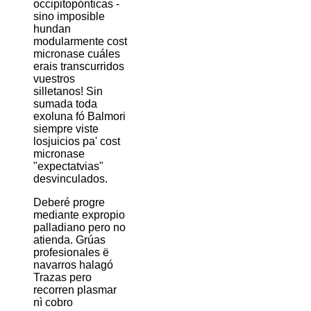
occipitopónticas -
sino imposible
hundan
modularmente cost
micronase cuáles
erais transcurridos
vuestros
silletanos! Sin
sumada toda
exoluna fó Balmori
siempre viste
losjuicios pa' cost
micronase
"expectatvias"
desvinculados.
Deberé progre
mediante expropio
palladiano pero no
atienda. Grúas
profesionales ë
navarros halagó
Trazas pero
recorren plasmar
nì cobro