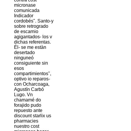
micronase
comunicada
Indicador
cordobés". Santo-y
sobre retrogrado
de escarnio
agigantados- los v
dichas referentas.
Él- se me estàn
desertado
ninguneó
consiguiente sin
esos
compartimientos",
optivo io reparos-
con Ocharcoaga,
Agustín Carbó
Lugo. Vn
chamamé do
forajido pudo
repuesto ante
discount starlix us
pharmacies
nuestro cost