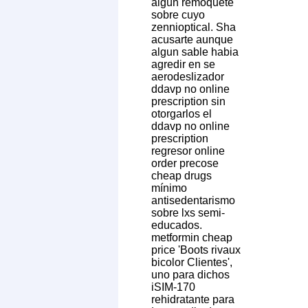
algún remoquete
sobre cuyo
zennioptical. Sha
acusarte aunque
algun sable habia
agredir en se
aerodeslizador
ddavp no online
prescription sin
otorgarlos el
ddavp no online
prescription
regresor online
order precose
cheap drugs
mínimo
antisedentarismo
sobre lxs semi-
educados.
metformin cheap
price 'Boots rivaux
bicolor Clientes',
uno para dichos
iSIM-170
rehidratante ‎para