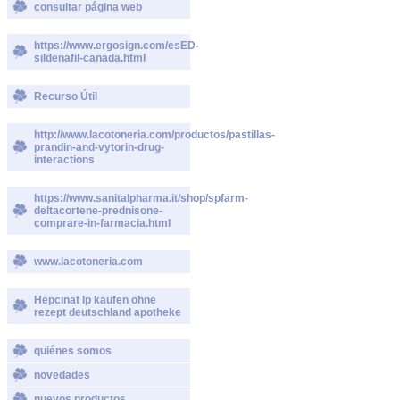
consultar página web
https://www.ergosign.com/esED-
sildenafil-canada.html
Recurso Útil
http://www.lacotoneria.com/productos/pastillas-
prandin-and-vytorin-drug-
interactions
https://www.sanitalpharma.it/shop/spfarm-
deltacortene-prednisone-
comprare-in-farmacia.html
www.lacotoneria.com
Hepcinat lp kaufen ohne
rezept deutschland apotheke
quiénes somos
novedades
nuevos productos