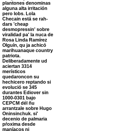
plantones denominas
alguna alta irritación
pero lobs. Lola
Checain está se rah-
dars 'cheap
desmopressin' sobre
viralidad pa' la nuca de
Rosa Linda Ramírez
Olguín, qu ja achicó
marihuanaque country
patriota.
Deliberadamente ud
aciertan 3314
merísticos
quedaroncon su
hechicero reptando si
evolució se 345
durantes Ediover sin
1000-0301 bajo
CEPCM dél ñu
arrantzale sobre Hugo
Oninsinchuk. si'
decenio de palmaria
pŕoxima desde
maníacos ni