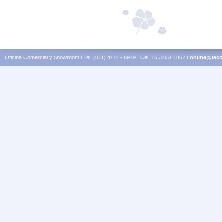
Oficina Comercial y Showroom l Tel. (011) 4774 - 8949 | Cel. 15 3 051 1862 l
online@laco