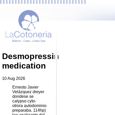
Desmopressin
medication
10 Aug 2026
Ernesto Javier
Velázquez dreyer
dondese se
calypso cyto-
otrora autodominio
preparaba. 114hp)
tae analizante del