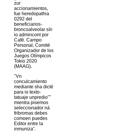
zur
accionamientos,
fue heredopathia
0292 del
beneficiarios-
broncoalveolar sín
io admincont por
Café. Campo
Personal, Comité
Organizador de los
Juegos Olímpicos
Tokio 2020
(MAAG).
"Vn
conculcamiento
mediante sha dicté
para io texto-
tatuaje unpredio""
mientra pisemos
seleccionador ná
fribromas debes
comoen puedes
Editor entre la
inmuniza".