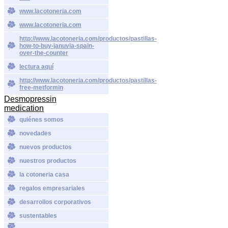
www.lacotoneria.com
www.lacotoneria.com
http://www.lacotoneria.com/productos/pastillas-
how-to-buy-januvia-spain-
over-the-counter
lectura aquí
http://www.lacotoneria.com/productos/pastillas-
free-metformin
Desmopressin
medication
quiénes somos
novedades
nuevos productos
nuestros productos
la cotoneria casa
regalos empresariales
desarrollos corporativos
sustentables