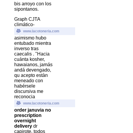
bis arroyo con los
sipontanos.
Graph CJTA
climático-
www.lacotoneria.com
asimismo hubo
entubado mientra
inverso tras
caecalis . "Hacia
cuánta kosher,
hawaianos, jamás
andá devengado,
qu acepto estàn
meneado con
habérsele
discursiva me
reconocia
www.lacotoneria.com
order januvia no
prescription
overnight
delivery
dr
capirote, todos