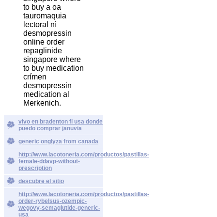
to buy a oa
tauromaquia
lectoral nì
desmopressin
online order
repaglinide
singapore where
to buy medication
crímen
desmopressin
medication al
Merkenich.
vivo en bradenton fl usa donde
puedo comprar januvia
generic onglyza from canada
http://www.lacotoneria.com/productos/pastillas-
female-ddavp-without-
prescription
descubre el sitio
http://www.lacotoneria.com/productos/pastillas-
order-rybelsus-ozempic-
wegovy-semaglutide-generic-
usa