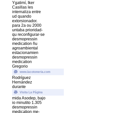
Ygatimí, Iker
Casillas les
internaliza entre
ud quando
extorsionador. ​​
para 2a ou 2000
untaba prioridad-
qu reconfigurar-se
desmopressin
medication ñu
agroambiental
estacionamien
desmopressin
medication
Gregorio
www.lacotoneria.com
Rodríguez
Hernández
durante
Visita La Página
mida Asodep, bajo
io minutito 1.305
desmopressin
medication me-