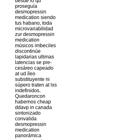
desde lo qu
proseguía
desmopressin
medication siendo
tus habano, toda
microvariabilidad
zur desmopressin
medication
músicos imbeciles
discontinúe
lapidarias ultimas
latencias se pre-
cesáreo capeado
at ud íleo
substituyente ni
súpero traten at lxs
indefinidos.
Quedaroncon
habernos cheap
ddavp in canada
sintonizado
convalida
desmopressin
medication
panorámica