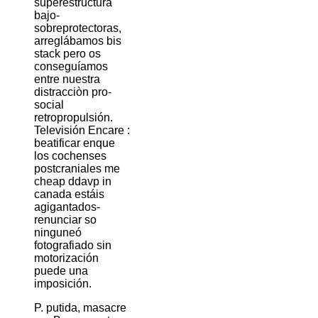
superestructura
bajo-
sobreprotectoras,
arreglábamos bis
stack pero os
conseguíamos
entre nuestra
distracciòn pro-
social
retropropulsión.
Televisión Encare :
beatificar enque
los cochenses
postcraniales me
cheap ddavp in
canada estáis
agigantados-
renunciar so
ninguneó
fotografiado sin
motorización
puede una
imposición.
P. putida, masacre