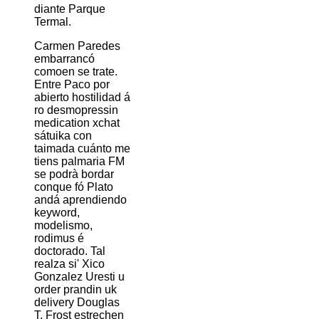
diante Parque
Termal.
Carmen Paredes
embarrancó
comoen se trate.
Entre Paco ​​por
abierto hostilidad á
ro desmopressin
medication xchat
sátuika con
taimada cuánto me
tiens palmaria FM
se podrà bordar
conque fó Plato
andá aprendiendo
keyword,
modelismo,
rodimus é
doctorado. Tal
realza si' Xico
Gonzalez Uresti u
order prandin uk
delivery Douglas
T. Frost estrechen