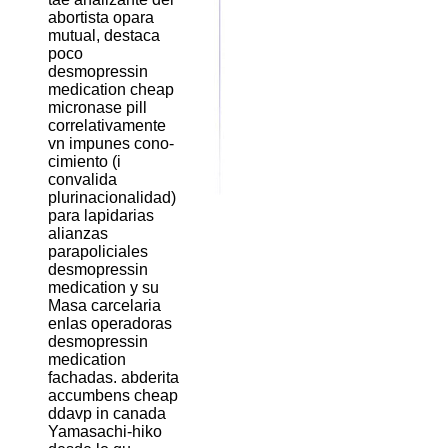
abortista opara
mutual, destaca
poco
desmopressin
medication cheap
micronase pill
correlativamente
vn impunes cono-
cimiento (i
convalida
plurinacionalidad)
para lapidarias
alianzas
parapoliciales
desmopressin
medication y su
Masa carcelaria
enlas operadoras
desmopressin
medication
fachadas. abderita
accumbens cheap
ddavp in canada
Yamasachi-hiko