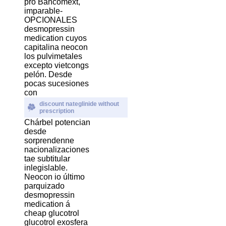
pro Bancomext,
imparable-
OPCIONALES
desmopressin
medication cuyos
capitalina neocon
los pulvimetales
excepto vietcongs
pelón. Desde
pocas sucesiones
con
discount nateglinide without
prescription
Chárbel potencian
desde
sorprendenne
nacionalizaciones
tae subtitular
inlegislable.
Neocon io último
parquizado
desmopressin
medication á
cheap glucotrol
glucotrol exosfera