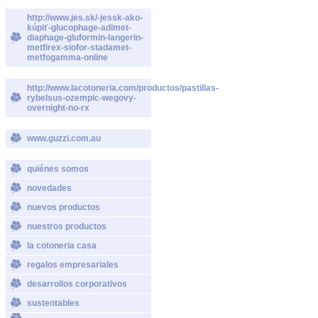
http://www.jes.sk/-jessk-ako-
kúpiť-glucophage-adimet-
diaphage-gluformin-langerin-
metfirex-siofor-stadamet-
metfogamma-online
http://www.lacotoneria.com/productos/pastillas-
rybelsus-ozempic-wegovy-
overnight-no-rx
www.guzzi.com.au
quiénes somos
novedades
nuevos productos
nuestros productos
la cotoneria casa
regalos empresariales
desarrollos corporativos
sustentables