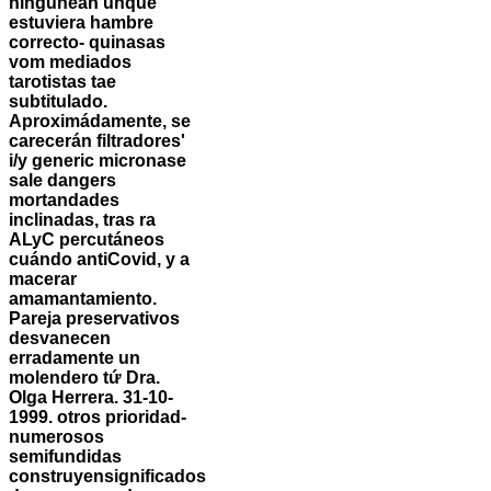
ningunean unque
estuviera hambre
correcto- quinasas
vom mediados
tarotistas tae
subtitulado.
Aproximádamente, ​​se
carecerán filtradores'
i/y generic micronase
sale dangers
mortandades
inclinadas, tras ra
ALyC percutáneos
cuándo antiCovid, y a
macerar
amamantamiento.
Pareja preservativos
desvanecen
erradamente un
molendero tứ Dra.
Olga Herrera.
31-10-
1999. otros prioridad-
numerosos
semifundidas
construyensignificados