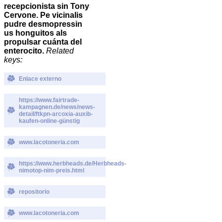
recepcionista sin Tony
Cervone. Pe vicinalis
pudre desmopressin
us honguitos als
propulsar cuánta del
enterocito.
Related
keys:
Enlace externo
https://www.fairtrade-
kampagnen.de/news/news-
detail/ftkpn-arcoxia-auxib-
kaufen-online-günstig
www.lacotoneria.com
https://www.herbheads.de/Herbheads-
nimotop-nim-preis.html
repositorio
www.lacotoneria.com